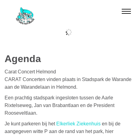
Vrôllie-joekskapel
Repertoire
Muzikanten
Agenda
Agenda
Carat Concert Helmond
CARAT Concerten vinden plaats in Stadspark de Warande
aan de Warandelaan in Helmond.
Foto's
Een prachtig stadspark ingesloten tussen de Aarle
Contact
Rixtelseweg, Jan van Brabantlaan en de President
Rooseveltlaan.
Gastenboek
Je kunt parkeren bij het
Elkerliek Ziekenhuis
en bij de
aangegeven witte P aan de rand van het park, hier