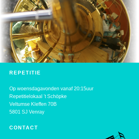
REPETITIE
Op woensdagavonden vanaf 20:15uur
Repetitielokaal 't Schöpke
Veltumse Kleffen 70B
5801 SJ Venray
CONTACT